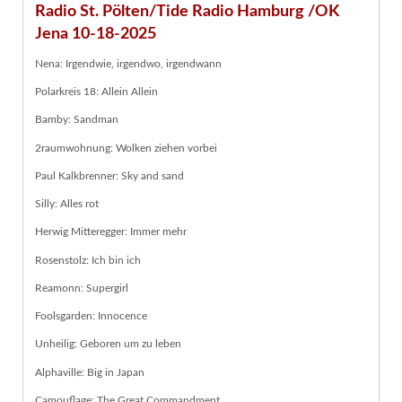
Radio St. Pölten/Tide Radio Hamburg /OK
Jena 10-18-2025
Nena: Irgendwie, irgendwo, irgendwann
Polarkreis 18: Allein Allein
Bamby: Sandman
2raumwohnung: Wolken ziehen vorbei
Paul Kalkbrenner: Sky and sand
Silly: Alles rot
Herwig Mitteregger: Immer mehr
Rosenstolz: Ich bin ich
Reamonn: Supergirl
Foolsgarden: Innocence
Unheilig: Geboren um zu leben
Alphaville: Big in Japan
Camouflage: The Great Commandment