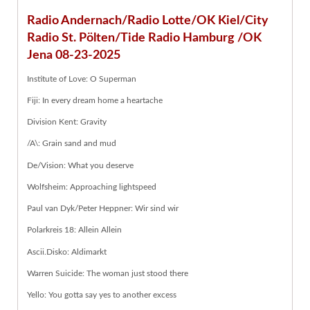
Radio Andernach/Radio Lotte/OK Kiel/City
Radio St. Pölten/Tide Radio Hamburg /OK
Jena 08-23-2025
Institute of Love: O Superman
Fiji: In every dream home a heartache
Division Kent: Gravity
/A\: Grain sand and mud
De/Vision: What you deserve
Wolfsheim: Approaching lightspeed
Paul van Dyk/Peter Heppner: Wir sind wir
Polarkreis 18: Allein Allein
Ascii.Disko: Aldimarkt
Warren Suicide: The woman just stood there
Yello: You gotta say yes to another excess