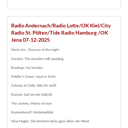
Radio Andernach/Radio Lotte/OK Kiel/City
Radio St. Pölten/Tide Radio Hamburg /OK
Jena 07-12-2025
Mono Inc.: Princess of the night
Xandria: The wonders still awaiting
Russkaja: No borders
Fiddler’s Green: Land in Sicht
Subway to Sally: Was ihr wollt
Donots: Auf sie mit Gebrüll
The Jackets: Misery of man
Rummelsnuff: Hinterwäldler
Nina Hagen: Die Antwort weiss ganz allein der Wind