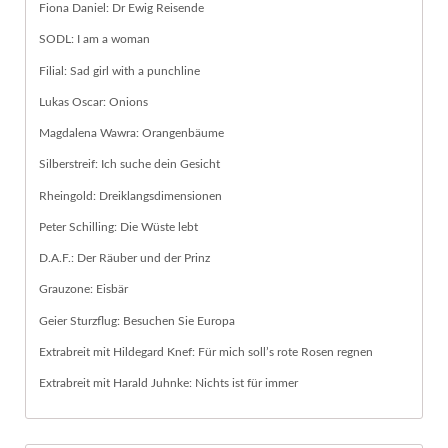
Fiona Daniel: Dr Ewig Reisende
SODL: I am a woman
Filial: Sad girl with a punchline
Lukas Oscar: Onions
Magdalena Wawra: Orangenbäume
Silberstreif: Ich suche dein Gesicht
Rheingold: Dreiklangsdimensionen
Peter Schilling: Die Wüste lebt
D.A.F.: Der Räuber und der Prinz
Grauzone: Eisbär
Geier Sturzflug: Besuchen Sie Europa
Extrabreit mit Hildegard Knef: Für mich soll’s rote Rosen regnen
Extrabreit mit Harald Juhnke: Nichts ist für immer