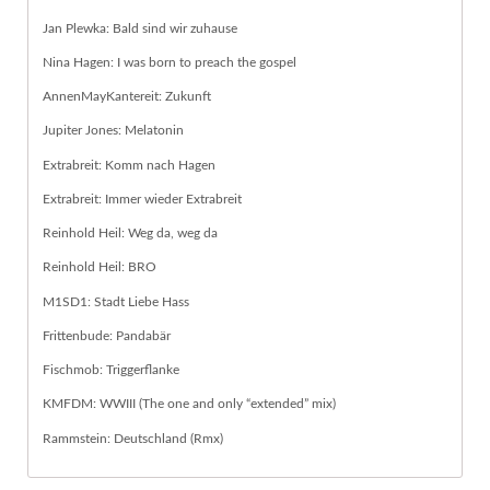
Jan Plewka: Bald sind wir zuhause
Nina Hagen: I was born to preach the gospel
AnnenMayKantereit: Zukunft
Jupiter Jones: Melatonin
Extrabreit: Komm nach Hagen
Extrabreit: Immer wieder Extrabreit
Reinhold Heil: Weg da, weg da
Reinhold Heil: BRO
M1SD1: Stadt Liebe Hass
Frittenbude: Pandabär
Fischmob: Triggerflanke
KMFDM: WWIII (The one and only “extended” mix)
Rammstein: Deutschland (Rmx)