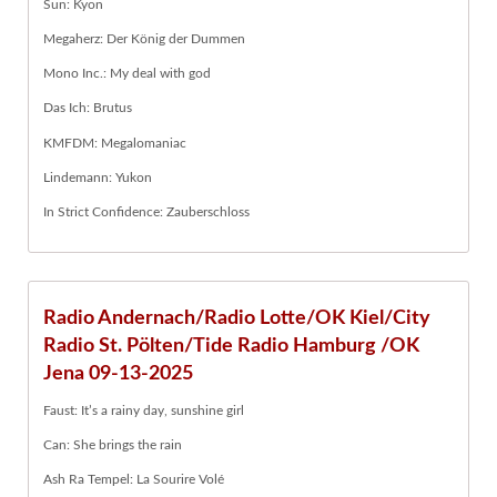
Sun: Kyon
Megaherz: Der König der Dummen
Mono Inc.: My deal with god
Das Ich: Brutus
KMFDM: Megalomaniac
Lindemann: Yukon
In Strict Confidence: Zauberschloss
Radio Andernach/Radio Lotte/OK Kiel/City
Radio St. Pölten/Tide Radio Hamburg /OK
Jena 09-13-2025
Faust: It’s a rainy day, sunshine girl
Can: She brings the rain
Ash Ra Tempel: La Sourire Volé