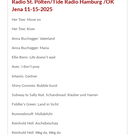
Radio St. Pölten/Tide Radio Hamburg /OK
Jena 11-15-2025
Her Tree: Move on
Her Tree: River
Anna Buchegger: Vaterland
Anna Buchegger: Maria
Ellie Benn: Life doesn’t wait
Avec: I don’t pray
Infamis: Gärtner
Shiny Gnomes: Bubble burst
Subway to Sally feat. Schandmaul: Räuber und Narren
Fiddler’s Green: Land in Sicht
Rummelsnuff: Müllabfuhr
Reinhold Heil: Aschebeschää
Reinhold Heil: Weg da, Weg da