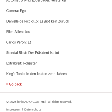
Automat & Max Loderbauer: Verstärker
Camera: Ego
Danielle de Picciotto: Es gibt kein Zurück
Ellen Allien: Lou
Carlos Peron: Et
Stendal Blast: Der Präsident ist tot
Extrabreit: Polizisten
King’s Tonic: In den letzten zehn Jahren
Go back
© 2026 by [RADIO GOETHE] - all rights reserved.
Skip
Impressum
Datenschutz