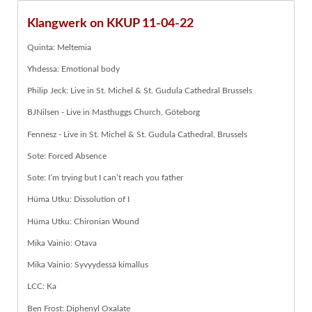
Klangwerk on KKUP 11-04-22
Quinta: Meltemia
Yhdessa: Emotional body
Philip Jeck: Live in St. Michel & St. Gudula Cathedral Brussels
BJNilsen - Live in Masthuggs Church, Göteborg
Fennesz - Live in St. Michel & St. Gudula Cathedral, Brussels
Sote: Forced Absence
Sote: I’m trying but I can’t reach you father
Hüma Utku: Dissolution of I
Hüma Utku: Chironian Wound
Mika Vainio: Otava
Mika Vainio: Syvyydessä kimallus
LCC: Ka
Ben Frost: Diphenyl Oxalate