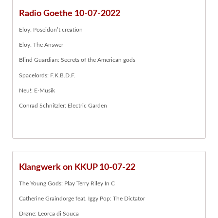
Radio Goethe 10-07-2022
Eloy: Poseidon’t creation
Eloy: The Answer
Blind Guardian: Secrets of the American gods
Spacelords: F.K.B.D.F.
Neu!: E-Musik
Conrad Schnitzler: Electric Garden
Klangwerk on KKUP 10-07-22
The Young Gods: Play Terry Riley In C
Catherine Graindorge feat. Iggy Pop: The Dictator
Drøne: Leorca di Souca