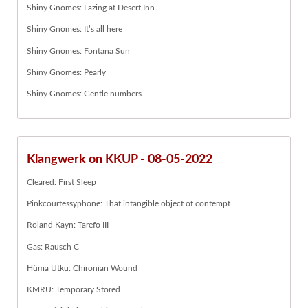
Shiny Gnomes: Lazing at Desert Inn
Shiny Gnomes: It’s all here
Shiny Gnomes: Fontana Sun
Shiny Gnomes: Pearly
Shiny Gnomes: Gentle numbers
Klangwerk on KKUP - 08-05-2022
Cleared: First Sleep
Pinkcourtessyphone: That intangible object of contempt
Roland Kayn: Tarefo III
Gas: Rausch C
Hüma Utku: Chironian Wound
KMRU: Temporary Stored