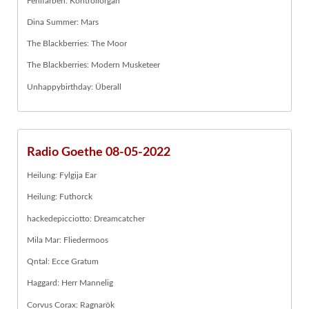
Fehlfarben: Kontrollorgan
Dina Summer: Mars
The Blackberries: The Moor
The Blackberries: Modern Musketeer
Unhappybirthday: Überall
Radio Goethe 08-05-2022
Heilung: Fylgija Ear
Heilung: Futhorck
hackedepicciotto: Dreamcatcher
Mila Mar: Fliedermoos
Qntal: Ecce Gratum
Haggard: Herr Mannelig
Corvus Corax: Ragnarök