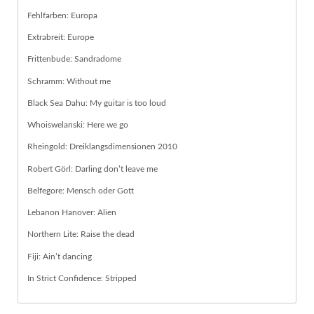
Fehlfarben: Europa
Extrabreit: Europe
Frittenbude: Sandradome
Schramm: Without me
Black Sea Dahu: My guitar is too loud
Whoiswelanski: Here we go
Rheingold: Dreiklangsdimensionen 2010
Robert Görl: Darling don’t leave me
Belfegore: Mensch oder Gott
Lebanon Hanover: Alien
Northern Lite: Raise the dead
Fiji: Ain’t dancing
In Strict Confidence: Stripped