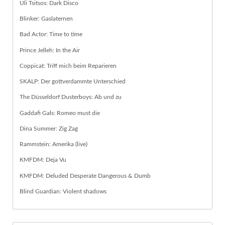
Uli Tsitsos: Dark Disco
Blinker: Gaslaternen
Bad Actor: Time to time
Prince Jelleh: In the Air
Coppicat: Triff mich beim Reparieren
SKALP: Der gottverdammte Unterschied
The Düsseldorf Dusterboys: Ab und zu
Gaddafi Gals: Romeo must die
Dina Summer: Zig Zag
Rammstein: Amerika (live)
KMFDM: Deja Vu
KMFDM: Deluded Desperate Dangerous & Dumb
Blind Guardian: Violent shadows