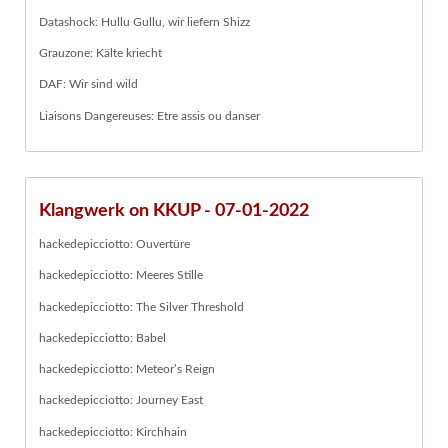
Datashock: Hullu Gullu, wir liefern Shizz
Grauzone: Kälte kriecht
DAF: Wir sind wild
Liaisons Dangereuses: Etre assis ou danser
Klangwerk on KKUP - 07-01-2022
hackedepicciotto: Ouvertüre
hackedepicciotto: Meeres Stille
hackedepicciotto: The Silver Threshold
hackedepicciotto: Babel
hackedepicciotto: Meteor’s Reign
hackedepicciotto: Journey East
hackedepicciotto: Kirchhain