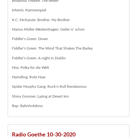
Britannia Theatre: The desert
Infamis: Kammerspiel
K.C. McKanzie: Brother. My Brother
Marius Müller-Westernhagen: Geiler is’ schon
Fiddler’s Green: Down
Fiddler’s Green: The Wind That Shakes The Barley
Fiddler’s Green: A night in Dublin
Hiss: Polka für die Welt
Haindling: Rote Haar
Spider Murphy Gang: Rock’n Roll Rendezvous
Shiny Gnomes: Lazing at Desert Inn
Bap: Bahnhofskino
Radio Goethe 10-30-2020