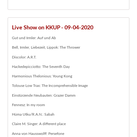
Live Show on KKUP - 09-04-2020
Gut und Irmler: Auf und Ab
Bell, Irmler, Liebezeit, Lippok: The Thrower
Discolor: A.R.T.
Hackedepicciotto: The Seventh Day
Harmonious Thelonious: Young Kong
Tolouse Low Trax: The Incomprehensible Image
Einstürzende Neubauten: Grazer Damm
Fennesz: In my room
Hüma Utku/R.A.N.: Sabah
Claire M. Singer: A different place
Anna von Hausswolff: Persefone