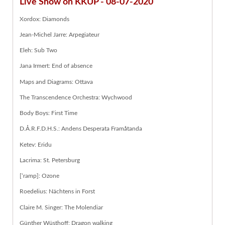
Live Show on KKUP - 08-07-2020
Xordox: Diamonds
Jean-Michel Jarre: Arpegiateur
Eleh: Sub Two
Jana Irmert: End of absence
Maps and Diagrams: Ottava
The Transcendence Orchestra: Wychwood
Body Boys: First Time
D.Å.R.F.D.H.S.: Andens Desperata Framåtanda
Ketev: Eridu
Lacrima: St. Petersburg
[‘ramp]: Ozone
Roedelius: Nächtens in Forst
Claire M. Singer: The Molendiar
Günther Wüsthoff: Dragon walking