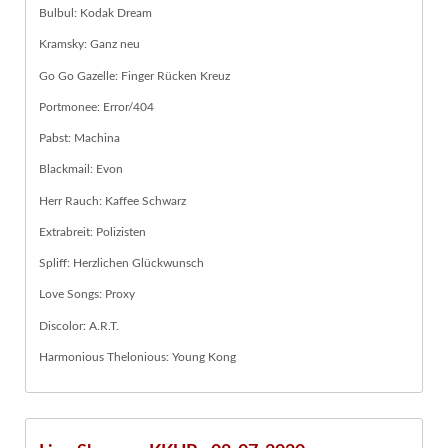
Bulbul: Kodak Dream
Kramsky: Ganz neu
Go Go Gazelle: Finger Rücken Kreuz
Portmonee: Error/404
Pabst: Machina
Blackmail: Evon
Herr Rauch: Kaffee Schwarz
Extrabreit: Polizisten
Spliff: Herzlichen Glückwunsch
Love Songs: Proxy
Discolor: A.R.T.
Harmonious Thelonious: Young Kong