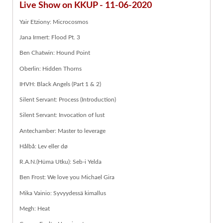
Live Show on KKUP - 11-06-2020
Yair Etziony: Microcosmos
Jana Irmert: Flood Pt. 3
Ben Chatwin: Hound Point
Oberlin: Hidden Thorns
IHVH: Black Angels (Part 1 & 2)
Silent Servant: Process (Introduction)
Silent Servant: Invocation of lust
Antechamber: Master to leverage
Hålbå: Lev eller dø
R.A.N.(Hüma Utku): Seb-i Yelda
Ben Frost: We love you Michael Gira
Mika Vainio: Syvyydessä kimallus
Megh: Heat