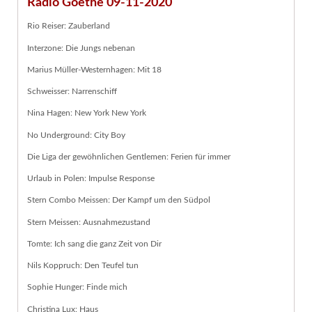
Radio Goethe 09-11-2020
Rio Reiser: Zauberland
Interzone: Die Jungs nebenan
Marius Müller-Westernhagen: Mit 18
Schweisser: Narrenschiff
Nina Hagen: New York New York
No Underground: City Boy
Die Liga der gewöhnlichen Gentlemen: Ferien für immer
Urlaub in Polen: Impulse Response
Stern Combo Meissen: Der Kampf um den Südpol
Stern Meissen: Ausnahmezustand
Tomte: Ich sang die ganz Zeit von Dir
Nils Koppruch: Den Teufel tun
Sophie Hunger: Finde mich
Christina Lux: Haus