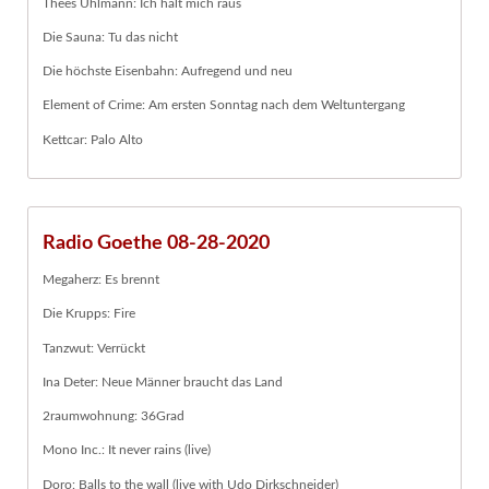
Thees Uhlmann: Ich halt mich raus
Die Sauna: Tu das nicht
Die höchste Eisenbahn: Aufregend und neu
Element of Crime: Am ersten Sonntag nach dem Weltuntergang
Kettcar: Palo Alto
Radio Goethe 08-28-2020
Megaherz: Es brennt
Die Krupps: Fire
Tanzwut: Verrückt
Ina Deter: Neue Männer braucht das Land
2raumwohnung: 36Grad
Mono Inc.: It never rains (live)
Doro: Balls to the wall (live with Udo Dirkschneider)