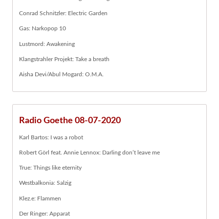
Conrad Schnitzler: Electric Garden
Gas: Narkopop 10
Lustmord: Awakening
Klangstrahler Projekt: Take a breath
Aisha Devi/Abul Mogard: O.M.A.
Radio Goethe 08-07-2020
Karl Bartos: I was a robot
Robert Görl feat. Annie Lennox: Darling don’t leave me
True: Things like eternity
Westbalkonia: Salzig
Klez.e: Flammen
Der Ringer: Apparat