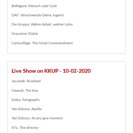
Belfegore: Mensch oder Gott
DAF: Verschwende Deine Jugend
Die Krupps: Wahre Arbeit, wahrer Lohn
Grauzone: Eisbär
Camouflage: The Great Commandment
Live Show on KKUP - 10-02-2020
Jacaszek: Riverbed
Cleared: The Key
Emba: Paragraphs
Yair Etziony: Apollo
Yari Etziony: At any give moment
KTL: The director