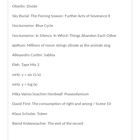
Oberlin: Divide
Sky Burial: The Forcing Season: Further Acts of Severance II
Nocturnerror: Blue Cycle
Nocturnerror: In Silence, In Which Things Abandon Each Other
øjeRum: Millions of moon strings vibrate as the animals sing
Allesandro Cortini: Sabbia
Eleh: Tape Mix 2
mHz: y = sin (1/x)
mHz: y = log (x)
Mika Vainio/Joachim Nordwall: Praseodymium
David First: The consumption of right and wrong / Scene 10
Klaus Schulze: Totem
Bernd Kistenmacher: The end of the record