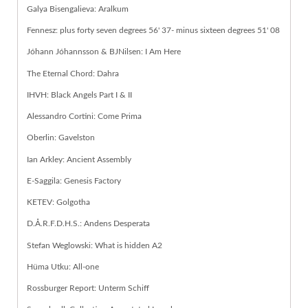
Galya Bisengalieva: Aralkum
Fennesz: plus forty seven degrees 56' 37- minus sixteen degrees 51' 08
Jóhann Jóhannsson & BJNilsen: I Am Here
The Eternal Chord: Dahra
IHVH: Black Angels Part I & II
Alessandro Cortini: Come Prima
Oberlin: Gavelston
Ian Arkley: Ancient Assembly
E-Saggila: Genesis Factory
KETEV: Golgotha
D.Å.R.F.D.H.S.: Andens Desperata
Stefan Weglowski: What is hidden A2
Hüma Utku: All-one
Rossburger Report: Unterm Schiff