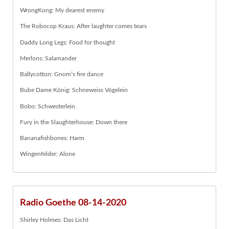
WrongKong: My dearest enemy
The Robocop Kraus: After laughter comes tears
Daddy Long Legs: Food for thought
Merlons: Salamander
Ballycotton: Gnom’s fire dance
Bube Dame König: Schneweiss Vögelein
Bobo: Schwesterlein
Fury in the Slaughterhouse: Down there
Bananafishbones: Harm
Wingenfelder: Alone
Radio Goethe 08-14-2020
Shirley Holmes: Das Licht