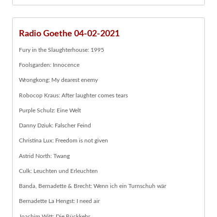
Radio Goethe 04-02-2021
Fury in the Slaughterhouse: 1995
Foolsgarden: Innocence
Wrongkong: My dearest enemy
Robocop Kraus: After laughter comes tears
Purple Schulz: Eine Welt
Danny Dziuk: Falscher Feind
Christina Lux: Freedom is not given
Astrid North: Twang
Culk: Leuchten und Erleuchten
Banda, Bernadette & Brecht: Wenn ich ein Turnschuh wär
Bernadette La Hengst: I need air
Joachim Witt: Die Rückkehr