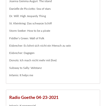
Joanna Gemma Auguri: The island
Danielle de Picciotto: Sea of stars
Dr. Will: High Jeopardy Thing
St. Kleinkrieg: Das schwarze Schiff
Storm Seeker: How to be a pirate
Fiddler’s Green: Wall of Folk
Eisbrecher: Es lohnt sich nicht ein Mensch zu sein
Eisbrecher: Dagegen
Donots: Ich mach nicht mehr mit (live)
Subway to Sally: Veitstanz
Infamis: It helps me
Radio Goethe 04-23-2021
Infamis: Kammerspiel