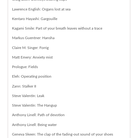
Lawrence English: Organs lost at sea
Kentaro Hayashi: Gargouille
Kagami Smile: Part of your breath leaves without a trace
Markus Guentner: Hansha
Claire M. Singer: Forrig
Matt Emery: Anxiety mist
Prologue: Fields
Eleh: Operating position
Zann: Stalker II
Steve Valentin: Leak
Steve Valentin: The Hangup
Anthony Linell: Path of devotion
Anthony Linell: Being water
Geneva Skeen: The clap of the fading-out sound of your shoes