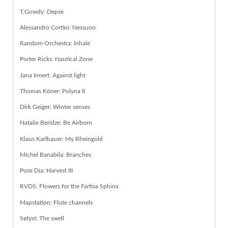
T.Gowdy: Depse
Alessandro Cortini: Nessuno
Random Orchestra: Inhale
Porter Ricks: Nautical Zone
Jana Irmert: Against light
Thomas Köner: Polyna II
Dirk Geiger: Winter senses
Natalie Beridze: Be Airborn
Klaus Karlbauer: My Rheingold
Michel Banabila: Branches
Pose Dia: Harvest III
RVDS: Flowers for the Farfisa Sphinx
Mapstation: Flute channels
Sølyst: The swell