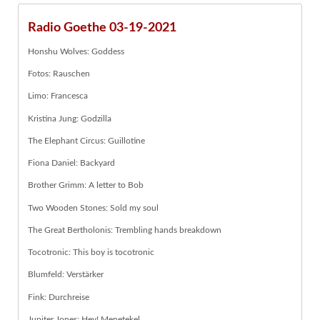
Radio Goethe 03-19-2021
Honshu Wolves: Goddess
Fotos: Rauschen
Limo: Francesca
Kristina Jung: Godzilla
The Elephant Circus: Guillotine
Fiona Daniel: Backyard
Brother Grimm: A letter to Bob
Two Wooden Stones: Sold my soul
The Great Bertholonis: Trembling hands breakdown
Tocotronic: This boy is tocotronic
Blumfeld: Verstärker
Fink: Durchreise
Jupiter Jones: Hey! Menetekel