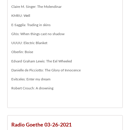
Claire M. Singer: The Molendinar
KMRU: Well
E-Saggila: Trading in skins
Głós: When things cast no shadow
UUUU: Electric Blanket
Oberlin: Boise
Edvard Graham Lewis: The Eel Wheeled
Danielle de Picciotto: The Glory of Innocence
Evitceles: Enter my dream
Robert Crouch: A drowning
Radio Goethe 03-26-2021