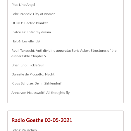
Pita: Line Angel
Loke Rahbek: City of women
UUUU: Electric Blanket
Evitceles: Enter my dream
Hålbå: Lev eller dø
Ryuji Takeuchi: Anti dividing apparatusBoris Acker: Structures of the
dinner table Chapter 5
Brian Eno: Fickle Sun
Danielle de Picciotto: Nacht
Klaus Schulze: Berlin Zehlendorf
Anna von Hausswolff: All thoughts fly
Radio Goethe 03-05-2021
Fotos: Rauschen