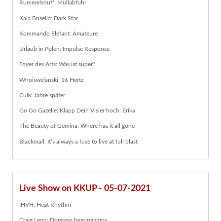
Rummelsnuff: Müllabfuhr
Kala Brisella: Dark Star
Kommando Elefant: Amateure
Urlaub in Polen: Impulse Response
Foyer des Arts: Was ist super?
Whoiswelanski: 16 Hertz
Culk: Jahre später
Go Go Gazelle: Klapp Dein Visier hoch, Erika
The Beauty of Gemina: Where has it all gone
Blackmail: It’s always a fuse to live at full blast
Live Show on KKUP - 05-07-2021
IHVH: Heat Rhythm
Craig Leon: Donkeys bearing cups