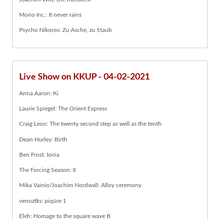
Mono Inc.: It never rains
Psycho Nikoros: Zu Asche, zu Staub
Live Show on KKUP - 04-02-2021
Anna Aaron: Ki
Laurie Spiegel: The Orient Express
Craig Leon: The twenty second step as well as the tenth
Dean Hurley: Birth
Ben Frost: Ionia
The Forcing Season: II
Mika Vainio/Joachim Nordwall: Alloy ceremony
venoztks: piqûre 1
Eleh: Homage to the square wave B