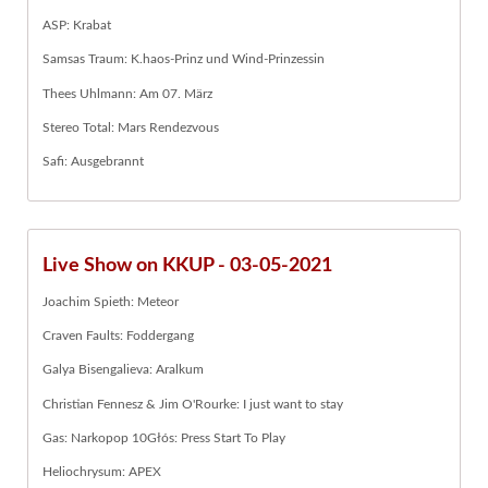
ASP: Krabat
Samsas Traum: K.haos-Prinz und Wind-Prinzessin
Thees Uhlmann: Am 07. März
Stereo Total: Mars Rendezvous
Safi: Ausgebrannt
Live Show on KKUP - 03-05-2021
Joachim Spieth: Meteor
Craven Faults: Foddergang
Galya Bisengalieva: Aralkum
Christian Fennesz & Jim O'Rourke: I just want to stay
Gas: Narkopop 10Głós: Press Start To Play
Heliochrysum: APEX