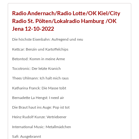
Radio Andernach/Radio Lotte/OK Kiel/City
Radio St. Pölten/Lokalradio Hamburg /OK
Jena 12-10-2022
Die höchste Eisenbahn: Aufregend und neu
Kettcar: Benzin und Kartoffelchips
Betontod: Komm in meine Arme
Tocotronic: Der letzte Kranich
Thees Uhlmann: Ich halt mich raus
Katharina Franck: Die Masse tobt
Bernadette La Hengst: I need air
Die Braut haut ins Auge: Pop ist tot
Heinz Rudolf Kunze: Vertriebener
International Music: Metallmädchen
Safi: Ausgebrannt