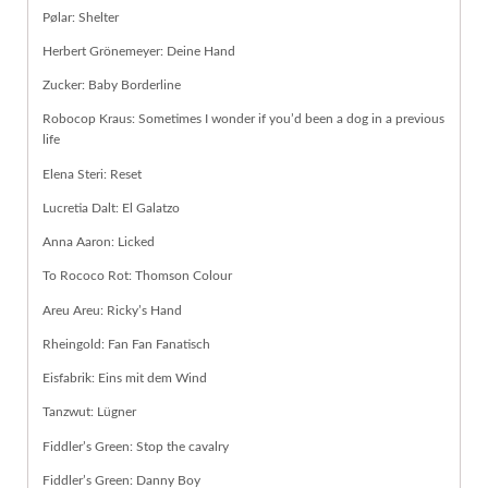
Pølar: Shelter
Herbert Grönemeyer: Deine Hand
Zucker: Baby Borderline
Robocop Kraus: Sometimes I wonder if you’d been a dog in a previous
life
Elena Steri: Reset
Lucretia Dalt: El Galatzo
Anna Aaron: Licked
To Rococo Rot: Thomson Colour
Areu Areu: Ricky’s Hand
Rheingold: Fan Fan Fanatisch
Eisfabrik: Eins mit dem Wind
Tanzwut: Lügner
Fiddler’s Green: Stop the cavalry
Fiddler’s Green: Danny Boy