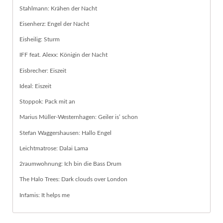
Stahlmann: Krähen der Nacht
Eisenherz: Engel der Nacht
Eisheilig: Sturm
IFF feat. Alexx: Königin der Nacht
Eisbrecher: Eiszeit
Ideal: Eiszeit
Stoppok: Pack mit an
Marius Müller-Westernhagen: Geiler is’ schon
Stefan Waggershausen: Hallo Engel
Leichtmatrose: Dalai Lama
2raumwohnung: Ich bin die Bass Drum
The Halo Trees: Dark clouds over London
Infamis: It helps me