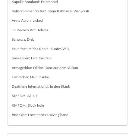
Kapelle Bomhard: Feierohmd
Kellerkommando feat. Karin Rabhansl: Wer waaß
Anna Aaron: Licked
To Rococo Rot: Telema
Schwarz: Dieb
Faun feat. Micha Rhein: Buntes Volk
Snake Skin: I am the dark
Armageddon Dildos: Tanz auf dem Vulkan
Eisbrecher: Nein Danke
Deathline International: In den Staub
KMFDM: All 4 1
KMFDM: Black hole
And One: Love needs a saving hand