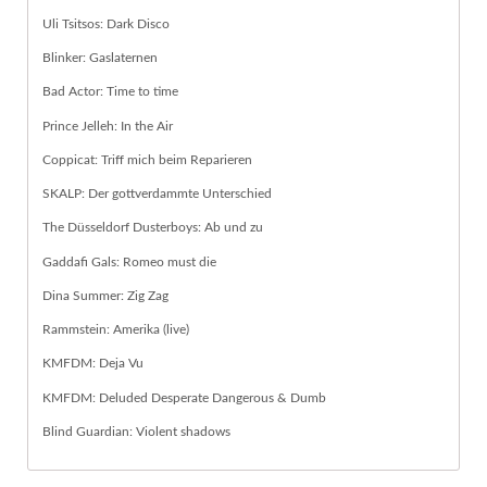
Uli Tsitsos: Dark Disco
Blinker: Gaslaternen
Bad Actor: Time to time
Prince Jelleh: In the Air
Coppicat: Triff mich beim Reparieren
SKALP: Der gottverdammte Unterschied
The Düsseldorf Dusterboys: Ab und zu
Gaddafi Gals: Romeo must die
Dina Summer: Zig Zag
Rammstein: Amerika (live)
KMFDM: Deja Vu
KMFDM: Deluded Desperate Dangerous & Dumb
Blind Guardian: Violent shadows