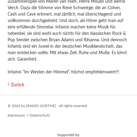
Zusammenspiel von Maren van Ham, Pierre Moulin und Bernd
Verch. Dazu die Stimme von René Schwettge, die an Cohen,
Cash und Cave erinnert, mal zärtlich, mal überschlagend und
vollkommen durchgedreht. Und doch, als Hörer geht man auf
eine erfüllende Sinnreise. Infamis machen keine Musik für
nebenbei, sie sind wohl auch nichts für den klassischen Rock &
Pop Sender zwischen Bryan Adams und Rihanna. Und dennoch
Infamis sind ein Juwel in der deutschen Musiklandschaft, das
man entdecken sollte. Mit etwas Zeit, Ruhe und Muße. Es lohnt
sich. Garantiert.
Infamis “Im Westen der Himmel”, höchst empfehlenswert!!!
Zurück
© 2026 by [RADIO GOETHE] - all rights reserved.
Navigation
Impressum
Datenschutz
überspringen
Supported by: