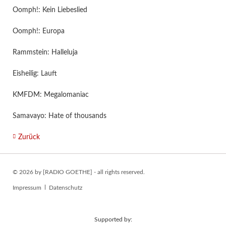
Oomph!: Kein Liebeslied
Oomph!: Europa
Rammstein: Halleluja
Eisheilig: Lauft
KMFDM: Megalomaniac
Samavayo: Hate of thousands
Zurück
© 2026 by [RADIO GOETHE] - all rights reserved.
Navigation
Impressum
Datenschutz
überspringen
Supported by: