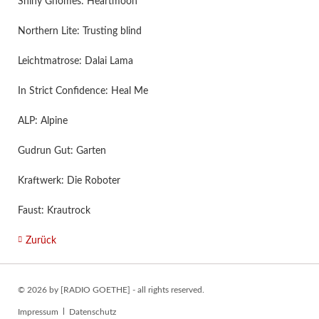
Shiny Gnomes: Heartmoon
Northern Lite: Trusting blind
Leichtmatrose: Dalai Lama
In Strict Confidence: Heal Me
ALP: Alpine
Gudrun Gut: Garten
Kraftwerk: Die Roboter
Faust: Krautrock
Zurück
© 2026 by [RADIO GOETHE] - all rights reserved.
Navigation
Impressum
Datenschutz