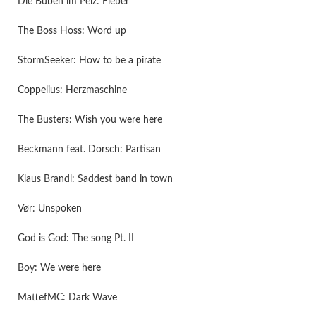
Die Buben im Pelz: Fieber
The Boss Hoss: Word up
StormSeeker: How to be a pirate
Coppelius: Herzmaschine
The Busters: Wish you were here
Beckmann feat. Dorsch: Partisan
Klaus Brandl: Saddest band in town
Vør: Unspoken
God is God: The song Pt. II
Boy: We were here
MattefMC: Dark Wave