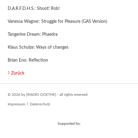
D.A.R.F.D.H.S.: Shoot! Rob!
Vanessa Wagner: Struggle for Pleasure (GAS Version)
Tangerine Dream: Phaedra
Klaus Schulze: Ways of changes
Brian Eno: Reflection
Zurück
© 2026 by [RADIO GOETHE] - all rights reserved.
Navigation
Impressum
Datenschutz
überspringen
Supported by: