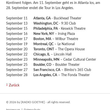
Kontinent folgen. Am 11. September geht es in Atlanta los, am
28. September endet die Tour in Los Angeles.
September 11
Atlanta, GA
- Buckhead Theater
September 13
Washington, DC
- 9:30 Club
September 15
Philadelphia, PA
- Keswick Theatre
September 16
New York, NY
– Irving Plaza
September 17
Boston, MA
– Wilbur Theatre
September 19
Montreal, QC
– Le National
September 20
Toronto, ONT
– The Opera House
September 22
Chicago, IL
– Lincoln Hall
September 23
Minneapolis, MN
– Cedar Cultural Center
September 25
Boulder, CO
– Boulder Theater
September 27
San Francisco, CA
– Bimbo’s 365 Club
September 28
Los Angeles, CA
– The Fonda Theater
Zurück
© 2026 by [RADIO GOETHE] - all rights reserved.
Navigation
Impressum
Datenschutz